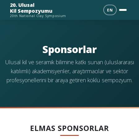
20. Ulusal
EN
Kil Sempozyumu
20th National Clay Symposium
Sponsorlar
Ulusal kil ve seramik bilimine katkı sunan (uluslararası
katılımlı) akademisyenler, araştırmacılar ve sektör
profesyonellerini bir araya getiren köklü sempozyum.
ELMAS SPONSORLAR