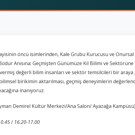
yisinin öncü isimlerinden, Kale Grubu Kurucusu ve Onursal B
m Bodur Anısına: Geçmişten Günümüze Kil Bilimi ve Sektörüne 
rmiş değerli bilim insanları ve sektör temsilcileri bir araya 
limsel birikimin aktarılması, geçmiş deneyimlerin değerlend
yacağına inanıyoruz.
üleyman Demirel Kültür Merkezi/Ana Salon/ Ayazağa Kampüsü
10.45
/
16.20-17.00